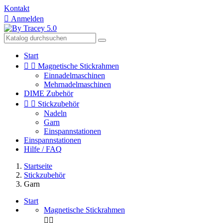
Kontakt

Anmelden
Start


Magnetische Stickrahmen
Einnadelmaschinen
Mehrnadelmaschinen
DIME Zubehör


Stickzubehör
Nadeln
Garn
Einspannstationen
Einspannstationen
Hilfe / FAQ
Startseite
Stickzubehör
Garn
Start
Magnetische Stickrahmen

