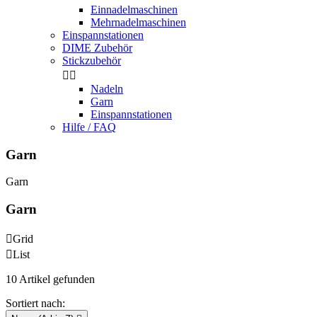
Einnadelmaschinen
Mehrnadelmaschinen
Einspannstationen
DIME Zubehör
Stickzubehör


Nadeln
Garn
Einspannstationen
Hilfe / FAQ
Garn
Garn
Garn

Grid

List
10 Artikel gefunden
Sortiert nach: