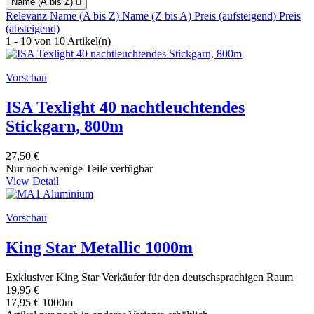
Name (A bis Z)

Relevanz
Name (A bis Z)
Name (Z bis A)
Preis (aufsteigend)
Preis
(absteigend)
1 - 10 von 10 Artikel(n)
Vorschau
ISA Texlight 40 nachtleuchtendes
Stickgarn, 800m
27,50 €
Nur noch wenige Teile verfügbar
View Detail
Vorschau
King Star Metallic 1000m
Exklusiver King Star Verkäufer für den deutschsprachigen Raum
19,95 €
17,95 € 1000m