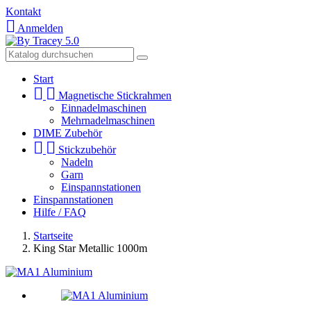
Kontakt

Anmelden
Start


Magnetische Stickrahmen
Einnadelmaschinen
Mehrnadelmaschinen
DIME Zubehör


Stickzubehör
Nadeln
Garn
Einspannstationen
Einspannstationen
Hilfe / FAQ
Startseite
King Star Metallic 1000m