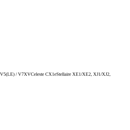
/ V5(LE) / V7XVCeleste CX1eStellaire XE1/XE2, XJ1/XJ2,