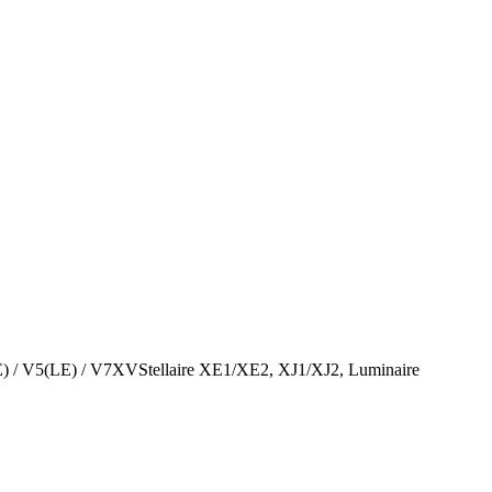
E) / V5(LE) / V7XVStellaire XE1/XE2, XJ1/XJ2, Luminaire