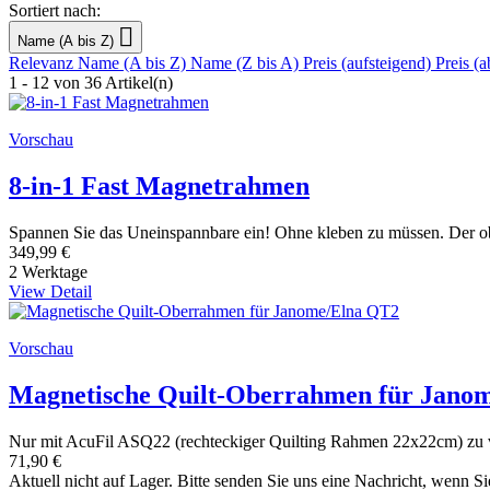
Sortiert nach:

Name (A bis Z)
Relevanz
Name (A bis Z)
Name (Z bis A)
Preis (aufsteigend)
Preis (a
1 - 12 von 36 Artikel(n)
Vorschau
8-in-1 Fast Magnetrahmen
Spannen Sie das Uneinspannbare ein! Ohne kleben zu müssen. Der o
349,99 €
2 Werktage
View Detail
Vorschau
Magnetische Quilt-Oberrahmen für Jano
Nur mit AcuFil ASQ22 (rechteckiger Quilting Rahmen 22x22cm) zu
71,90 €
Aktuell nicht auf Lager. Bitte senden Sie uns eine Nachricht, wenn Si