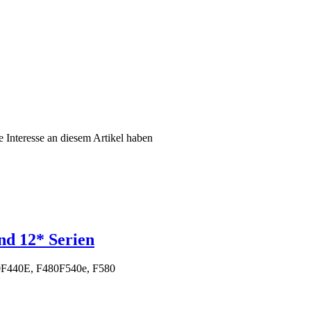
e Interesse an diesem Artikel haben
nd 12* Serien
50F440E, F480F540e, F580