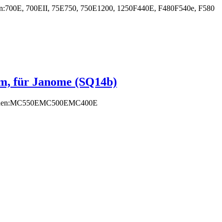
nen:700E, 700EII, 75E750, 750E1200, 1250F440E, F480F540e, F580
m, für Janome (SQ14b)
schinen:MC550EMC500EMC400E