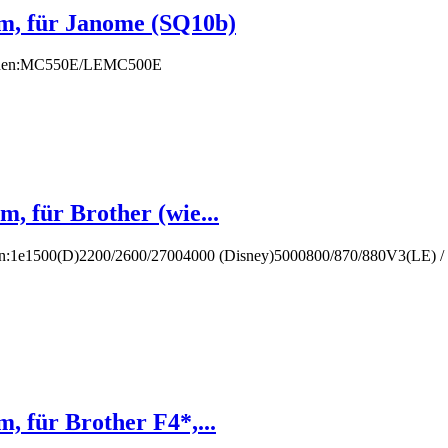
m, für Janome (SQ10b)
chinen:MC550E/LEMC500E
 für Brother (wie...
inen:1e1500(D)2200/2600/27004000 (Disney)5000800/870/880V3(LE) 
 für Brother F4*,...