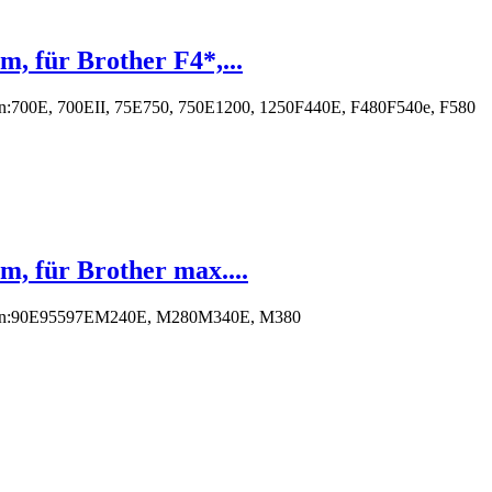
 für Brother F4*,...
nen:700E, 700EII, 75E750, 750E1200, 1250F440E, F480F540e, F580
, für Brother max....
chinen:90E95597EM240E, M280M340E, M380