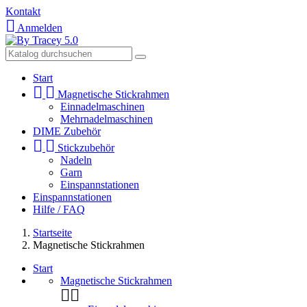
Kontakt

Anmelden
Start


Magnetische Stickrahmen
Einnadelmaschinen
Mehrnadelmaschinen
DIME Zubehör


Stickzubehör
Nadeln
Garn
Einspannstationen
Einspannstationen
Hilfe / FAQ
Startseite
Magnetische Stickrahmen
Start
Magnetische Stickrahmen

