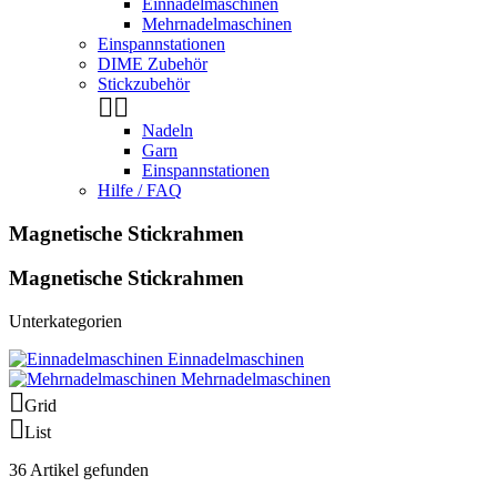
Einnadelmaschinen
Mehrnadelmaschinen
Einspannstationen
DIME Zubehör
Stickzubehör


Nadeln
Garn
Einspannstationen
Hilfe / FAQ
Magnetische Stickrahmen
Magnetische Stickrahmen
Unterkategorien
Einnadelmaschinen
Mehrnadelmaschinen

Grid

List
36 Artikel gefunden