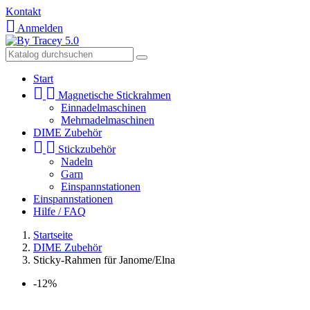
Kontakt

Anmelden
Start


Magnetische Stickrahmen
Einnadelmaschinen
Mehrnadelmaschinen
DIME Zubehör


Stickzubehör
Nadeln
Garn
Einspannstationen
Einspannstationen
Hilfe / FAQ
Startseite
DIME Zubehör
Sticky-Rahmen für Janome/Elna
-12%