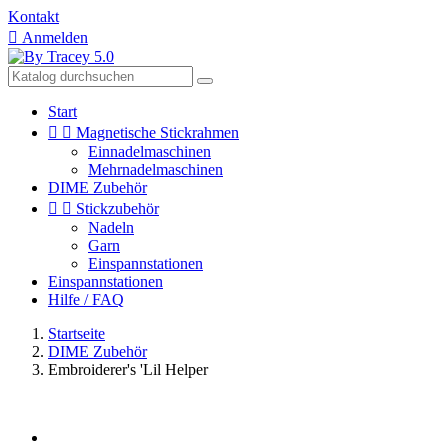
Kontakt

Anmelden
Start


Magnetische Stickrahmen
Einnadelmaschinen
Mehrnadelmaschinen
DIME Zubehör


Stickzubehör
Nadeln
Garn
Einspannstationen
Einspannstationen
Hilfe / FAQ
Startseite
DIME Zubehör
Embroiderer's 'Lil Helper