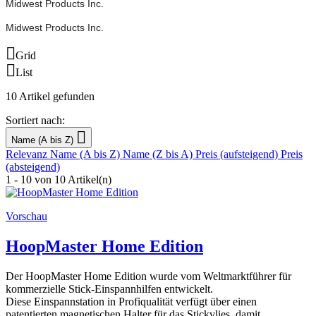
Midwest Products Inc.
Midwest Products Inc.

Grid

List
10 Artikel gefunden
Sortiert nach:

Name (A bis Z)
Relevanz
Name (A bis Z)
Name (Z bis A)
Preis (aufsteigend)
Preis
(absteigend)
1 - 10 von 10 Artikel(n)
Vorschau
HoopMaster Home Edition
Der HoopMaster Home Edition wurde vom Weltmarktführer für
kommerzielle Stick-Einspannhilfen entwickelt.
Diese Einspannstation in Profiqualität verfügt über einen
patentierten magnetischen Halter für das Stickvlies, damit