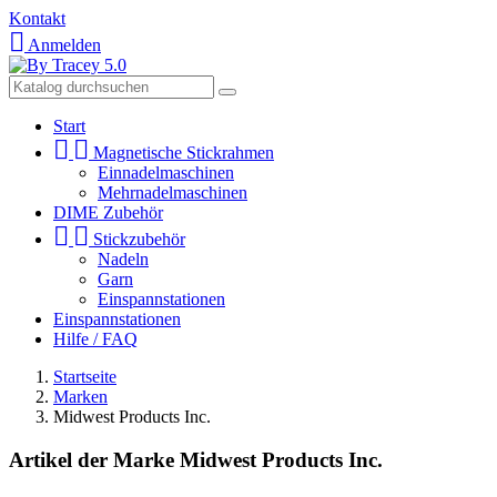
Kontakt

Anmelden
Start


Magnetische Stickrahmen
Einnadelmaschinen
Mehrnadelmaschinen
DIME Zubehör


Stickzubehör
Nadeln
Garn
Einspannstationen
Einspannstationen
Hilfe / FAQ
Startseite
Marken
Midwest Products Inc.
Artikel der Marke Midwest Products Inc.